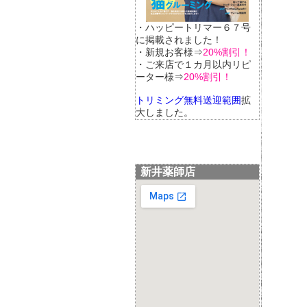
・ハッピートリマー６７号
に掲載されました！
・新規お客様⇒
20%割引！
・ご来店で１カ月以内リピ
ーター様⇒
20%割引！
トリミング無料送迎範囲
拡
大しました。
新井薬師店