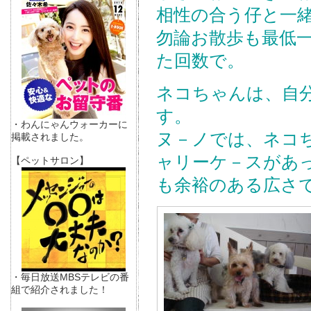
相性の合う仔と一
勿論お散歩も最低
た回数で。
ネコちゃんは、自
す。
・わんにゃんウォーカーに
ヌ－ノでは、ネコ
掲載されました。
ャリーケ－スがあ
【ペットサロン】
も余裕のある広さ
・毎日放送MBSテレビの番
組で紹介されました！