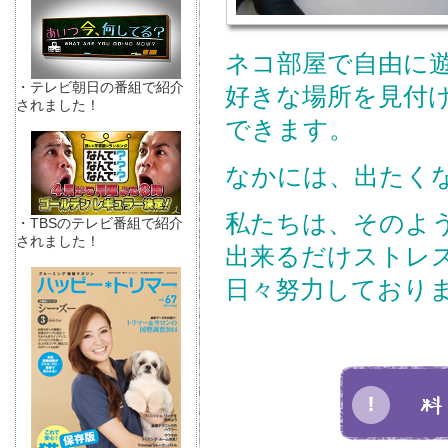
ネコ部屋で自由に
・テレビ朝日の番組で紹介
好きな場所を見付
されました！
できます。
なかには、出たく
私たちは、そのよ
・TBSのテレビ番組で紹介
されました！
出来るだけストレ
日々努力しており