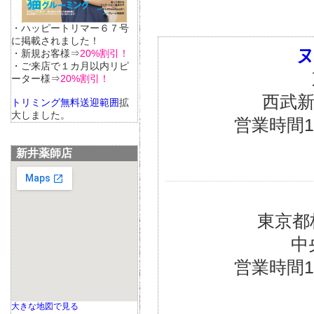
・ハッピートリマー６７号
に掲載されました！
ヌ
・新規お客様⇒
20%割引！
・ご来店で１カ月以内リピ
ーター様⇒
20%割引！
西武新
トリミング無料送迎範囲
拡
大しました。
営業時間10：
新井薬師店
東京都
中
営業時間10：
大きな地図で見る