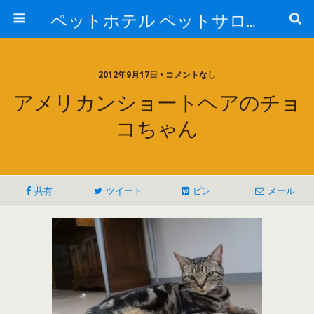
ペットホテル ペットサロン トリミングサロン 東京 ヌーノクラブのブログ
2012年9月17日 • コメントなし
アメリカンショートヘアのチョ
コちゃん
共有
ツイート
ピン
メール