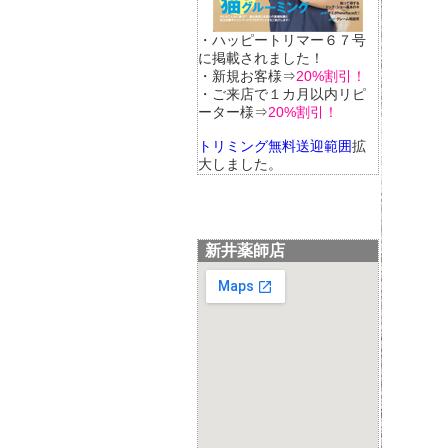
・ハッピートリマー６７号
に掲載されました！
・新規お客様⇒
20%割引！
・ご来店で１カ月以内リピ
ーター様⇒
20%割引！
トリミング無料送迎範囲
拡
大しました。
新井薬師店