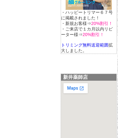
・ハッピートリマー６７号
に掲載されました！
・新規お客様⇒
20%割引！
・ご来店で１カ月以内リピ
ーター様⇒
20%割引！
トリミング無料送迎範囲
拡
大しました。
新井薬師店