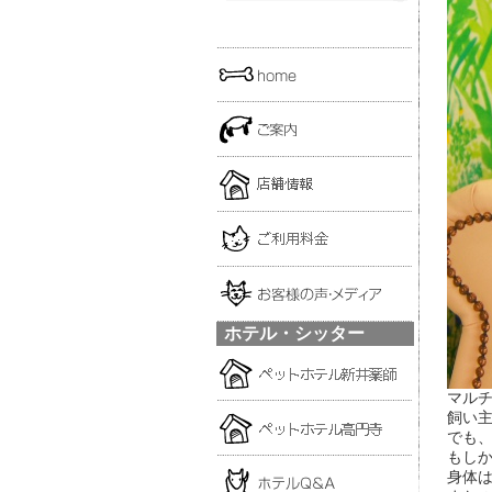
ホテル・シッター
マル
飼い
でも
もし
身体