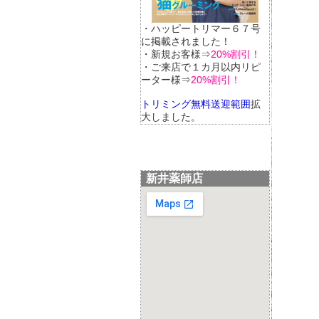
・ハッピートリマー６７号
に掲載されました！
・新規お客様⇒
20%割引！
・ご来店で１カ月以内リピ
ーター様⇒
20%割引！
トリミング無料送迎範囲
拡
大しました。
新井薬師店