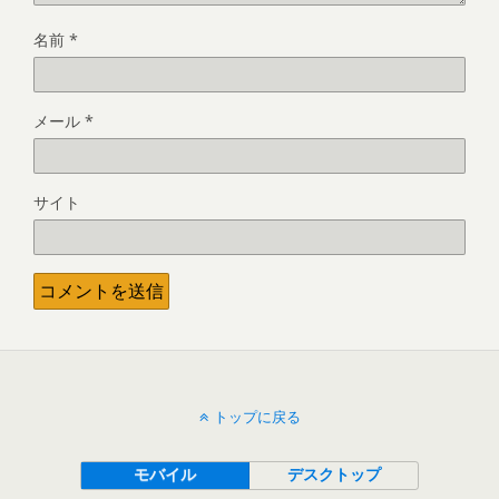
名前
*
メール
*
サイト
トップに戻る
モバイル
デスクトップ