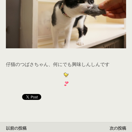
仔猫のつばさちゃん、何にでも興味しんしんです
以前の投稿
次の投稿