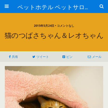
ペットホテル ペットサロン トリミングサロン 東京 ヌーノクラブのブログ
2015年5月24日 • コメントなし
猫のつばさちゃん＆レオちゃん
共有
ツイート
ピン
メール