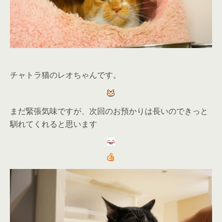
チャトラ猫のレオちゃんです。
まだ緊張気味ですが、次回のお預かりは長いのできっと
馴れてくれると思います