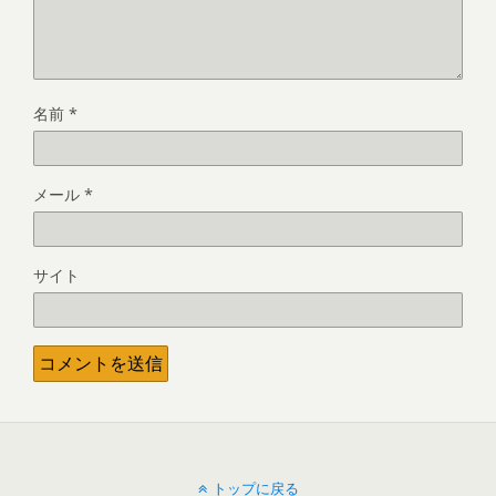
名前
*
メール
*
サイト
トップに戻る