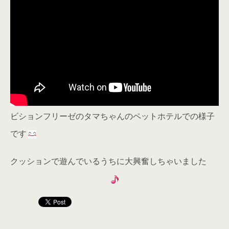
ビションフリーゼのタマちゃんのペットホテルでの様子
です
クッションで遊んでいるうちに大興奮しちゃいました