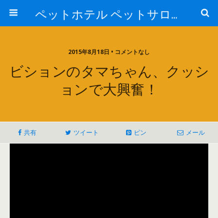
ペットホテル ペットサロン トリミングサロン 東京 ヌーノクラブのブログ
2015年8月18日 • コメントなし
ビションのタマちゃん、クッシ
ョンで大興奮！
共有
ツイート
ピン
メール