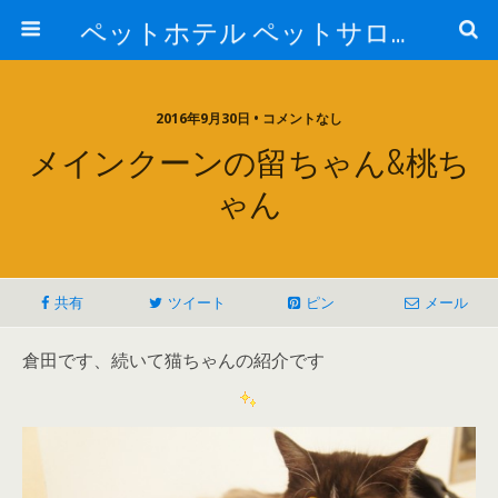
ペットホテル ペットサロン トリミングサロン 東京 ヌーノクラブのブログ
2016年9月30日 • コメントなし
メインクーンの留ちゃん&桃ち
ゃん
共有
ツイート
ピン
メール
倉田です、続いて猫ちゃんの紹介です