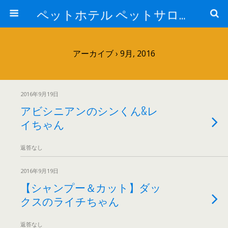
ペットホテル ペットサロン トリミングサロン 東京 ヌーノクラブのブログ
アーカイブ › 9月, 2016
2016年9月19日
アビシニアンのシンくん&レ
イちゃん
返答なし
2016年9月19日
【シャンプー＆カット】ダッ
クスのライチちゃん
返答なし