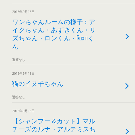
2016年9月18日
ワンちゃんルームの様子：ア
イクちゃん・あずきくん・リ
ズちゃん・ロンくん・Ruxinく
ん
返答なし
2016年9月18日
猫のイヌ子ちゃん
返答なし
2016年9月18日
【シャンプー＆カット】マル
チーズのルナ・アルテミスち