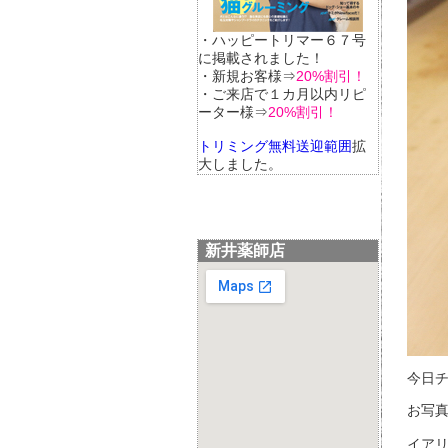
・ハッピートリマー６７号
に掲載されました！
・新規お客様⇒
20%割引！
・ご来店で１カ月以内リピ
ーター様⇒
20%割引！
トリミング無料送迎範囲
拡
大しました。
新井薬師店
今日
お写
イア