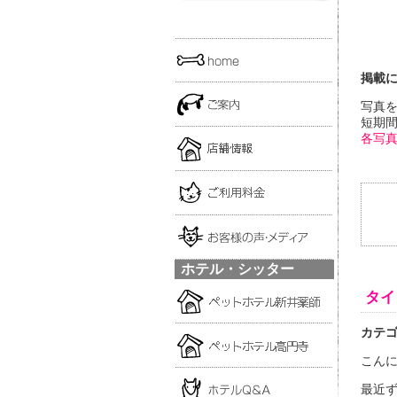
掲載
写真
短期
各写
ホテル・シッター
タイ
カテ
こんに
最近