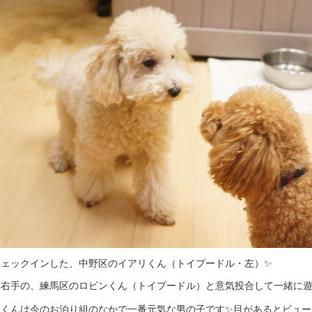
チェックインした、中野区のイアリくん（トイプードル・左）✨
真右手の、練馬区のロビンくん（トイプードル）と意気投合して一緒に遊
リくんは今のお泊り組のなかで一番元気な男の子です✨目があるとビュー