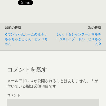
以前の投稿
次の投稿
ワンちゃんルームの様子：
【カット＆シャンプー】マルチ
ちゃちゃまるくん・ピノロち
ーズ×トイプードル ヒメちゃ
ゃん
ん
コメントを残す
メールアドレスが公開されることはありません。
*
が
付いている欄は必須項目です
コメント