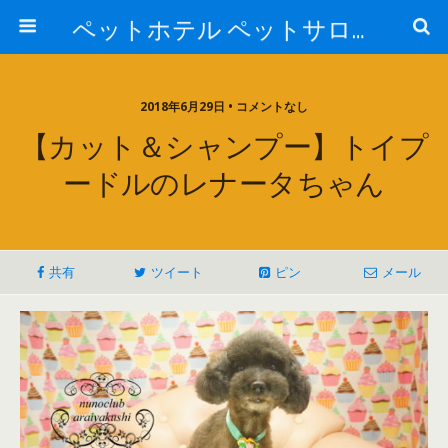
ペットホテル ペットサロン トリミングサロン 東京 ヌーノクラブのブログ
2018年6月29日 • コメントなし
【カット＆シャンプー】トイプ
ードルのレナータちゃん
共有
ツイート
ピン
メール