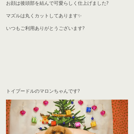
お顔は後頭部を結んで可愛らしく仕上げました?
マズルは丸くカットしてあります✨
いつもご利用ありがとうございます?
トイプードルのマロンちゃんです?