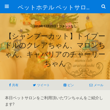
ペットホテル ペットサロン トリミングサロン 東京 ヌーノクラブのブログ
2019年12月23日 • コメントなし
【シャンプーカット】トイプー
ドルのクレアちゃん、マロンち
ゃん、キャバリアのチャーリー
ちゃん
共有
ツイート
ピン
メール
本日ペットサロンをご利用頂いたワンちゃんをご紹介し
ます?