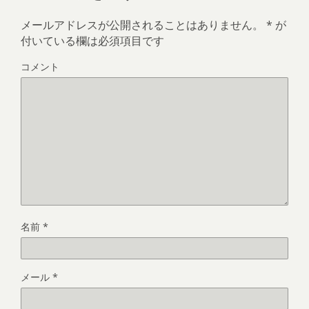
メールアドレスが公開されることはありません。
*
が
付いている欄は必須項目です
コメント
名前
*
メール
*