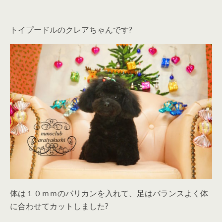
トイプードルのクレアちゃんです?
体は１０ｍｍのバリカンを入れて、足はバランスよく体
に合わせてカットしました?