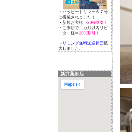
・ハッピートリマー６７号
に掲載されました！
・新規お客様⇒
20%割引！
・ご来店で１カ月以内リピ
ーター様⇒
20%割引！
トリミング無料送迎範囲
拡
大しました。
新井薬師店