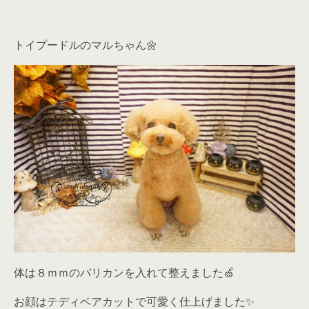
トイプードルのマルちゃん🌼
体は８ｍｍのバリカンを入れて整えました🍏
お顔はテディベアカットで可愛く仕上げました✨