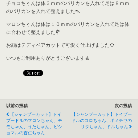
チョコちゃんは体３ｍｍのバリカンを入れて足は８ｍｍ
のバリカンを入れて整えました👠
マロンちゃんは体は１０ｍｍのバリカンを入れて足は体
に合わせて整えました💐
お顔はテディベアカットで可愛く仕上げました🌻
いつもご利用ありがとうございます🍎
以前の投稿
次の投稿
【シャンプーカット】トイ
【シャンプーカット】トイプー
プードルのマロンちゃん、モ
ドルのコロちゃん、ポメチワの
モちゃん、うたちゃん、ビシ
リタちゃん、ドルちゃん
ョマルの杏仁ちゃん