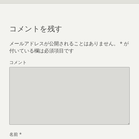
コメントを残す
メールアドレスが公開されることはありません。
*
が
付いている欄は必須項目です
コメント
名前
*