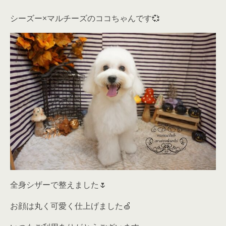
シーズー×マルチーズのココちゃんです💞
全身シザーで整えました🌷
お顔は丸く可愛く仕上げました🍏