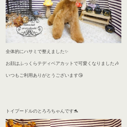
全体的にハサミで整えました✨
お顔はふっくらテディベアカットで可愛くなりました🎶
いつもご利用ありがとうございます😘
トイプードルのとろろちゃんです🐬