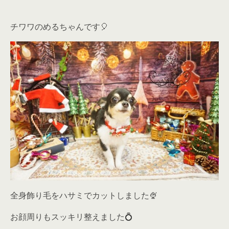
チワワのめるちゃんです🎈
全身飾り毛をハサミでカットしました🍨
お顔周りもスッキリ整えました💍