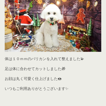
体は１０ｍｍのバリカンを入れて整えました💫
足は体に合わせてカットしました🎁
お顔は丸く可愛く仕上げました🍩
いつもご利用ありがとうございます✨