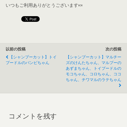
いつもご利用ありがとうございます🍬
以前の投稿
次の投稿
【シャンプーカット】トイ
【シャンプーカット】マルチー
プードルのバンビちゃん
ズのけんたちゃん、マルプーの
あずまちゃん、トイプードルの
モコちゃん、コロちゃん、ココ
ちゃん、チワマルのラテちゃん
コメントを残す