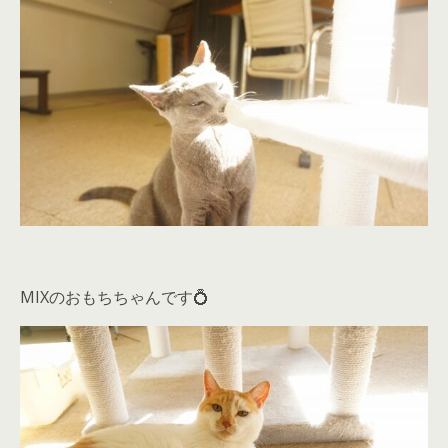
MIXのおもちちゃんです💍