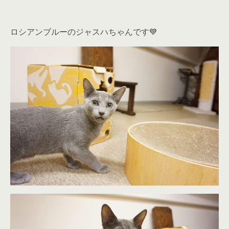
ロシアンブルーのジャスハちゃんです💙