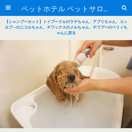
ペットホテル ペットサロン トリミングサロン 東京 ヌーノクラブのブログ
【シャンプーカット】トイプードルのラテちゃん、アプリちゃん、コッ
カプ―のニコルちゃん、チワックスのメルちゃん、チワプーのベリィち
ゃんに戻る