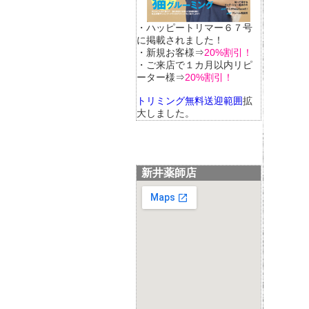
・ハッピートリマー６７号
に掲載されました！
・新規お客様⇒
20%割引！
・ご来店で１カ月以内リピ
ーター様⇒
20%割引！
トリミング無料送迎範囲
拡
大しました。
新井薬師店