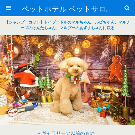
ペットホテル ペットサロン トリミングサロン 東京 ヌーノクラブのブログ
【シャンプーカット】トイプードルのマルちゃん、ルピちゃん、マルチ
ーズのけんたちゃん、マルプーのあずまちゃんに戻る
« ギャラリーの以前のもの