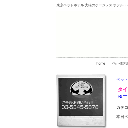
東京ペットホテル 犬猫のケージレス ホテル
ペット
タイ
ゅー
カテ
本日ペ