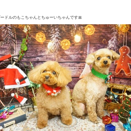
ードルのもこちゃんとちゅーいちゃんです🎀