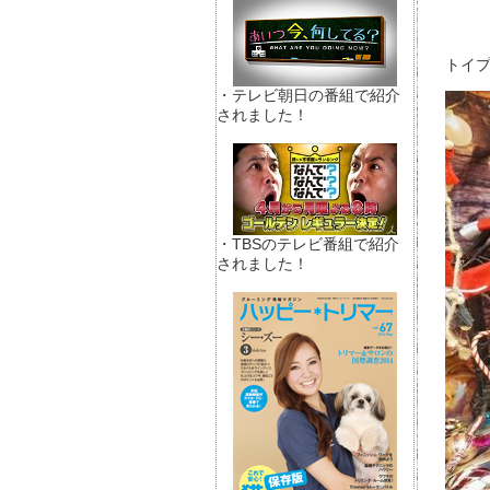
トイプ
・テレビ朝日の番組で紹介
されました！
・TBSのテレビ番組で紹介
されました！