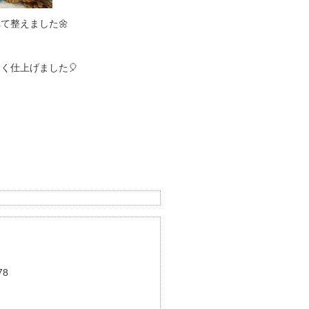
て整えました🌼
く仕上げました🎈
78