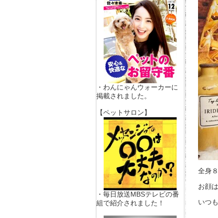
・わんにゃんウォーカーに
掲載されました。
【ペットサロン】
全身８
お顔は
・毎日放送MBSテレビの番
いつも
組で紹介されました！