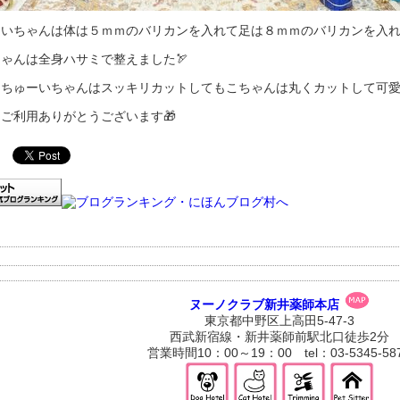
ーいちゃんは体は５ｍｍのバリカンを入れて足は８ｍｍのバリカンを入れ
ゃんは全身ハサミで整えました🏹
はちゅーいちゃんはスッキリカットしてもこちゃんは丸くカットして可愛
ご利用ありがとうございます🎁
ヌーノクラブ新井薬師本店
東京都中野区上高田5-47-3
西武新宿線・新井薬師前駅北口徒歩2分
営業時間10：00～19：00 tel：03-5345-58