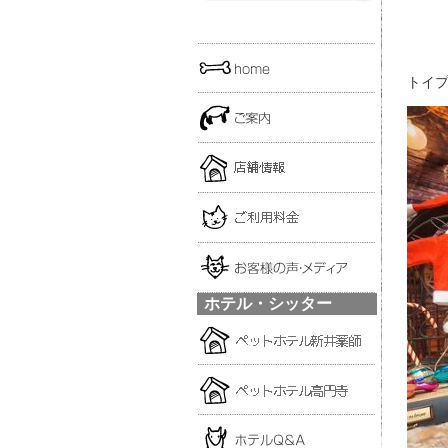
トイプ
ホテル・シッター