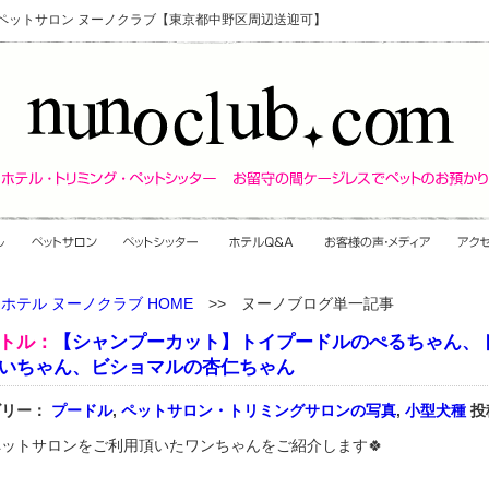
・ペットサロン ヌーノクラブ【東京都中野区周辺送迎可】
ホテル ヌーノクラブ HOME
>> ヌーノブログ単一記事
トル：
【シャンプーカット】トイプードルのぺるちゃん、
いちゃん、ビショマルの杏仁ちゃん
ゴリー：
プードル
,
ペットサロン・トリミングサロンの写真
,
小型犬種
投
ットサロンをご利用頂いたワンちゃんをご紹介します🍀