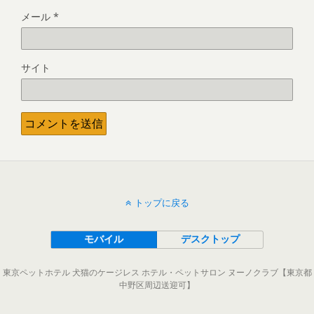
メール
*
サイト
トップに戻る
モバイル
デスクトップ
東京ペットホテル 犬猫のケージレス ホテル・ペットサロン ヌーノクラブ【東京都
中野区周辺送迎可】