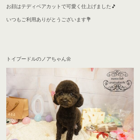
お顔はテディベアカットで可愛く仕上げました🎵
いつもご利用ありがとうございます💐
トイプードルのノアちゃん🌼