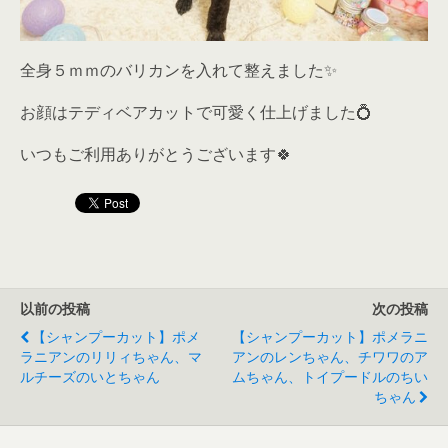
全身５ｍｍのバリカンを入れて整えました✨
お顔はテディベアカットで可愛く仕上げました💍
いつもご利用ありがとうございます🍀
以前の投稿
次の投稿
【シャンプーカット】ポメ
【シャンプーカット】ポメラニ
ラニアンのリリィちゃん、マ
アンのレンちゃん、チワワのア
ルチーズのいとちゃん
ムちゃん、トイプードルのちい
ちゃん