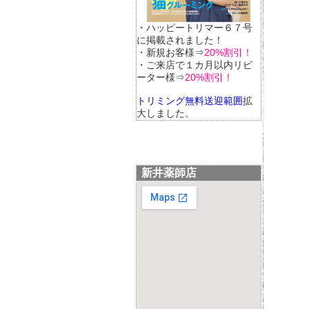
・ハッピートリマー６７号
に掲載されました！
・新規お客様⇒
20%割引！
・ご来店で１カ月以内リピ
ーター様⇒
20%割引！
トリミング無料送迎範囲
拡
大しました。
新井薬師店