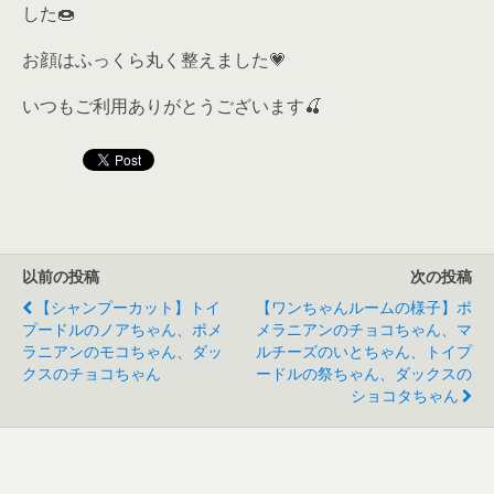
した🍩
お顔はふっくら丸く整えました💗
いつもご利用ありがとうございます🍒
以前の投稿
次の投稿
【シャンプーカット】トイ
【ワンちゃんルームの様子】ポ
プードルのノアちゃん、ポメ
メラニアンのチョコちゃん、マ
ラニアンのモコちゃん、ダッ
ルチーズのいとちゃん、トイプ
クスのチョコちゃん
ードルの祭ちゃん、ダックスの
ショコタちゃん