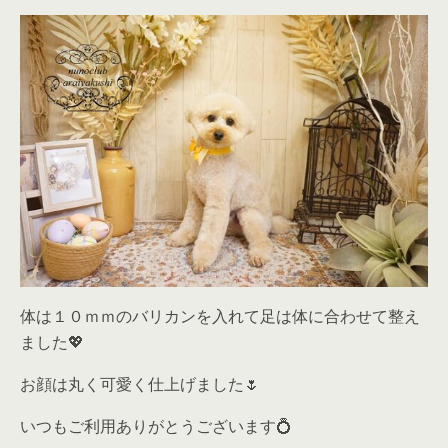
体は１０ｍｍのバリカンを入れて足は体に合わせて整え
ました💖
お顔は丸く可愛く仕上げました🌷
いつもご利用ありがとうございます💍