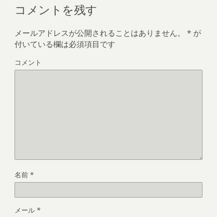
コメントを残す
メールアドレスが公開されることはありません。
*
が
付いている欄は必須項目です
コメント
名前
*
メール
*