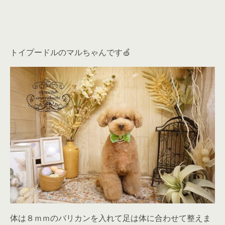
トイプードルのマルちゃんです🍏
体は８ｍｍのバリカンを入れて足は体に合わせて整えま