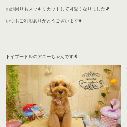
お顔周りもスッキリカットして可愛くなりました🎵
いつもご利用ありがとうございます💗
トイプードルのアニーちゃんです🍍