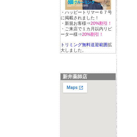
・ハッピートリマー６７号
に掲載されました！
・新規お客様⇒
20%割引！
・ご来店で１カ月以内リピ
ーター様⇒
20%割引！
トリミング無料送迎範囲
拡
大しました。
新井薬師店