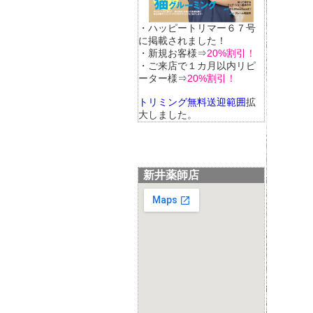
・ハッピートリマー６７号
に掲載されました！
・新規お客様⇒
20%割引！
・ご来店で１カ月以内リピ
ーター様⇒
20%割引！
トリミング無料送迎範囲
拡
大しました。
新井薬師店