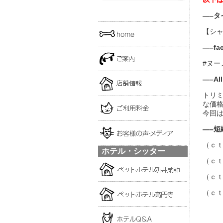
—–タ
【シ
—–f
#ヌー
—–A
トリ
な価
今回
—–短
（ｃ
ホテル・シッター
（ｃ
（ｃ
（ｃ