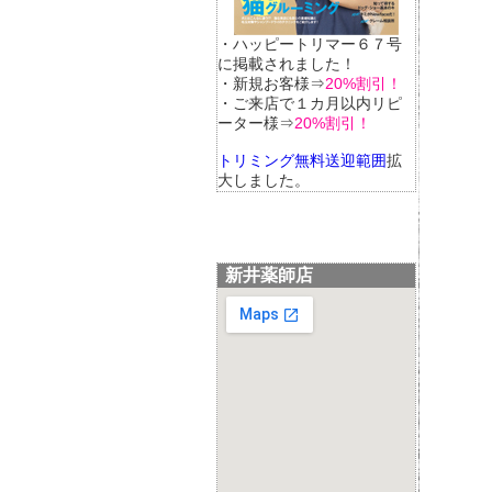
・ハッピートリマー６７号
に掲載されました！
・新規お客様⇒
20%割引！
・ご来店で１カ月以内リピ
ーター様⇒
20%割引！
トリミング無料送迎範囲
拡
大しました。
新井薬師店