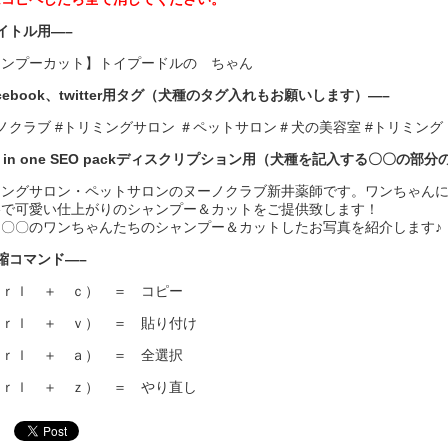
イトル用—–
ャンプーカット】トイプードルの ちゃん
acebook、twitter用タグ（犬種のタグ入れもお願いします）—–
ノクラブ #トリミングサロン ＃ペットサロン＃犬の美容室 #トリミング #
ll in one SEO packディスクリプション用（犬種を記入する〇〇の
ミングサロン・ペットサロンのヌーノクラブ新井薬師です。ワンちゃん
格で可愛い仕上がりのシャンプー＆カットをご提供致します！
は〇〇のワンちゃんたちのシャンプー＆カットしたお写真を紹介します♪
縮コマンド—–
ｔｒｌ ＋ ｃ） ＝ コピー
ｔｒｌ ＋ ｖ） ＝ 貼り付け
ｔｒｌ ＋ ａ） ＝ 全選択
ｔｒｌ ＋ ｚ） ＝ やり直し