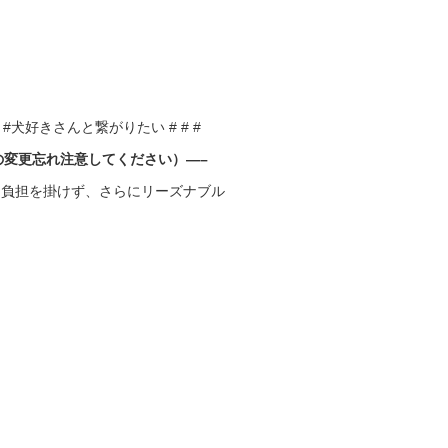
犬好きさんと繋がりたい # # #
部分の変更忘れ注意してください）—–
に負担を掛けず、さらにリーズナブル