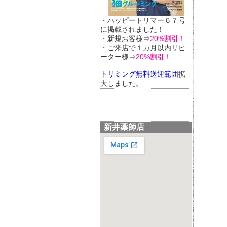
・ハッピートリマー６７号
に掲載されました！
・新規お客様⇒
20%割引！
・ご来店で１カ月以内リピ
ーター様⇒
20%割引！
トリミング無料送迎範囲
拡
大しました。
新井薬師店