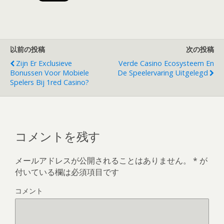
以前の投稿
次の投稿
Zijn Er Exclusieve
Verde Casino Ecosysteem En
Bonussen Voor Mobiele
De Speelervaring Uitgelegd
Spelers Bij 1red Casino?
コメントを残す
メールアドレスが公開されることはありません。
*
が
付いている欄は必須項目です
コメント