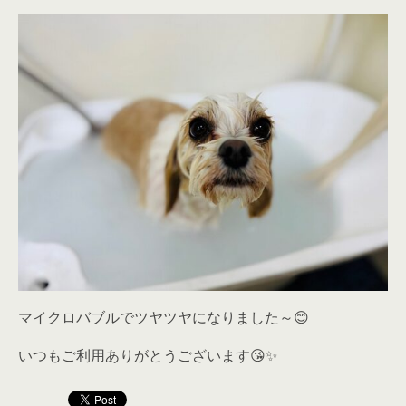
マイクロバブルでツヤツヤになりました～😊
いつもご利用ありがとうございます😘✨