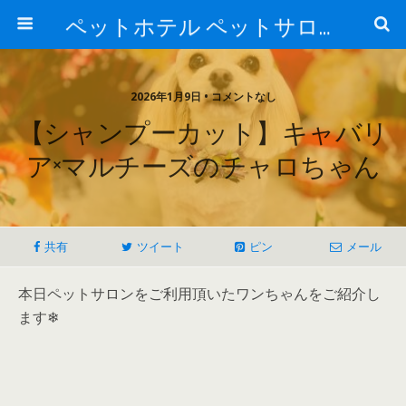
ペットホテル ペットサロン トリミングサロン 東京 ヌーノクラブのブログ
2026年1月9日 • コメントなし
【シャンプーカット】キャバリ
ア×マルチーズのチャロちゃん
共有
ツイート
ピン
メール
本日ペットサロンをご利用頂いたワンちゃんをご紹介し
ます❄