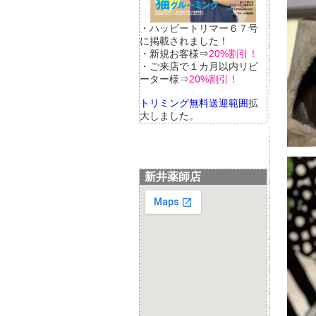
・ハッピートリマー６７号
に掲載されました！
・新規お客様⇒
20%割引！
・ご来店で１カ月以内リピ
ーター様⇒
20%割引！
トリミング無料送迎範囲
拡
大しました。
新井薬師店