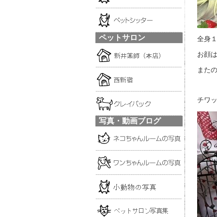
ペットサロン
全身１
お顔は
またの
チワッ
写真・動画ブログ