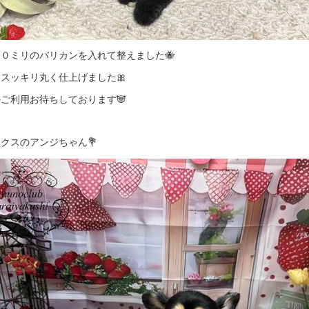
０ミリのバリカンを入れて整えました🐝
スッキリ丸く仕上げました🎀
ご利用お待ちしております🐼
クスのアンジちゃん💐