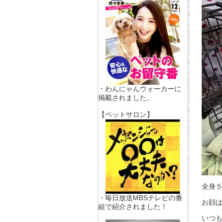
・わんにゃんウォーカーに
掲載されました。
【ペットサロン】
全身５
・毎日放送MBSテレビの番
お顔
組で紹介されました！
いつも