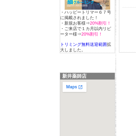
・ハッピートリマー６７号
に掲載されました！
・新規お客様⇒
20%割引！
・ご来店で１カ月以内リピ
ーター様⇒
20%割引！
トリミング無料送迎範囲
拡
大しました。
新井薬師店