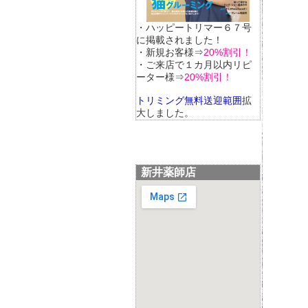
・ハッピートリマー６７号
に掲載されました！
・新規お客様⇒
20%割引！
・ご来店で１カ月以内リピ
ーター様⇒
20%割引！
トリミング無料送迎範囲
拡
大しました。
新井薬師店