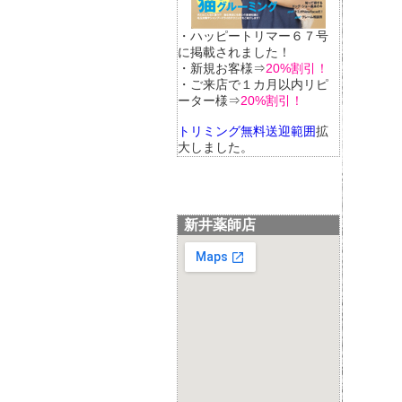
・ハッピートリマー６７号
に掲載されました！
・新規お客様⇒
20%割引！
・ご来店で１カ月以内リピ
ーター様⇒
20%割引！
トリミング無料送迎範囲
拡
大しました。
新井薬師店