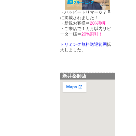
・ハッピートリマー６７号
に掲載されました！
・新規お客様⇒
20%割引！
・ご来店で１カ月以内リピ
ーター様⇒
20%割引！
トリミング無料送迎範囲
拡
大しました。
新井薬師店