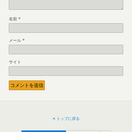
名前
*
メール
*
サイト
トップに戻る