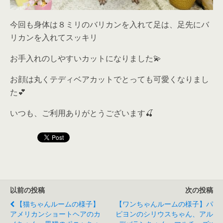
今回も身体は８ミリのバリカンを入れて足は、足先にバ
リカンを入れてスッキリ
お手入れのしやすいカットになりました💫
お顔は丸くテディベアカットでとっても可愛くなりまし
た💕
いつも、ご利用ありがとうございます🍒
以前の投稿
次の投稿
【猫ちゃんルームの様子】
【ワンちゃんルームの様子】パ
アメリカンショートヘアのカ
ピヨンのシリウスちゃん、アル