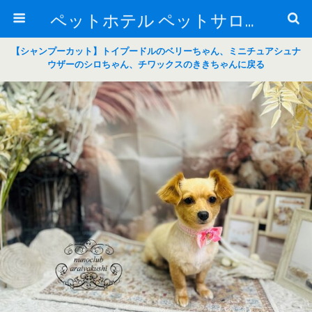
ペットホテル ペットサロン トリミングサロン 東京 ヌーノクラブのブログ
【シャンプーカット】トイプードルのベリーちゃん、ミニチュアシュナ
ウザーのシロちゃん、チワックスのききちゃんに戻る