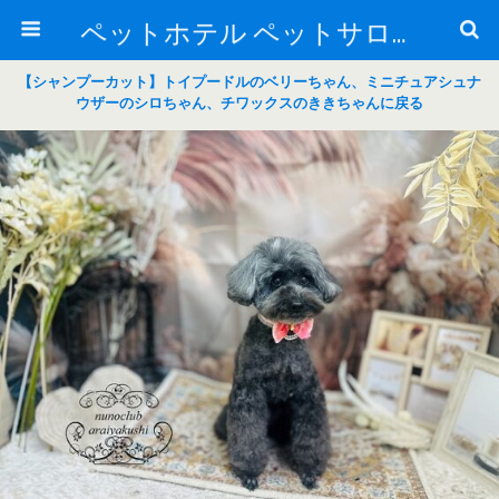
ペットホテル ペットサロン トリミングサロン 東京 ヌーノクラブのブログ
【シャンプーカット】トイプードルのベリーちゃん、ミニチュアシュナ
ウザーのシロちゃん、チワックスのききちゃんに戻る