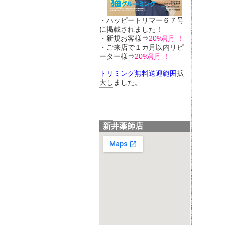
・ハッピートリマー６７号
に掲載されました！
・新規お客様⇒
20%割引！
・ご来店で１カ月以内リピ
ーター様⇒
20%割引！
トリミング無料送迎範囲
拡
大しました。
新井薬師店