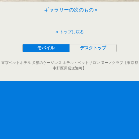
ギャラリーの次のもの »
トップに戻る
モバイル
デスクトップ
東京ペットホテル 犬猫のケージレス ホテル・ペットサロン ヌーノクラブ【東京都
中野区周辺送迎可】