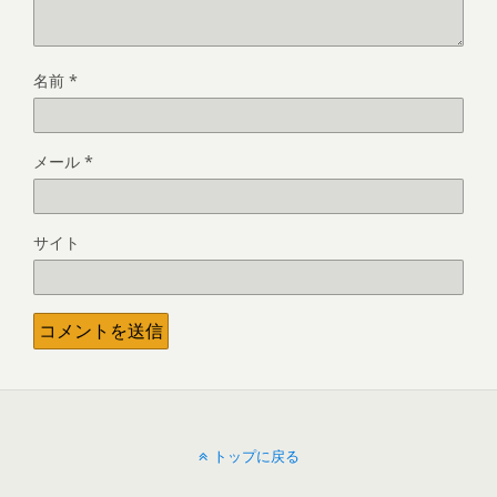
名前
*
メール
*
サイト
トップに戻る