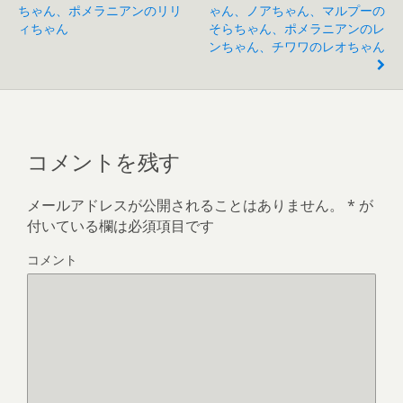
ちゃん、ポメラニアンのリリ
ゃん、ノアちゃん、マルプーの
ィちゃん
そらちゃん、ポメラニアンのレ
ンちゃん、チワワのレオちゃん
コメントを残す
メールアドレスが公開されることはありません。
*
が
付いている欄は必須項目です
コメント