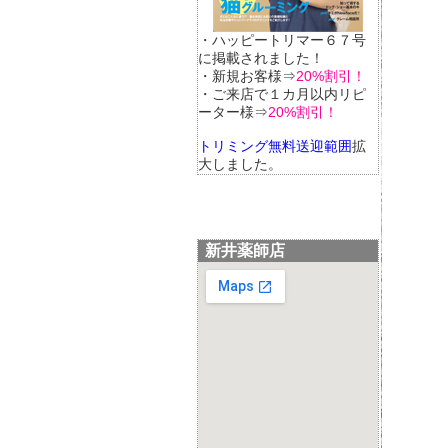
・ハッピートリマー６７号
に掲載されました！
・新規お客様⇒
20%割引！
・ご来店で１カ月以内リピ
ーター様⇒
20%割引！
トリミング無料送迎範囲
拡
大しました。
新井薬師店