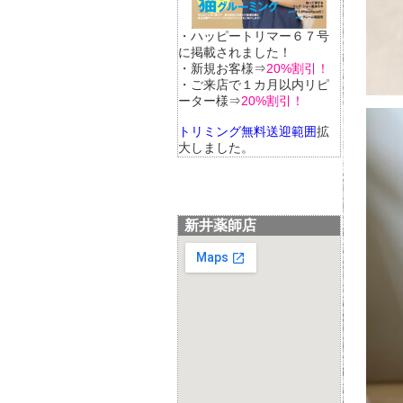
・ハッピートリマー６７号
に掲載されました！
・新規お客様⇒
20%割引！
・ご来店で１カ月以内リピ
ーター様⇒
20%割引！
トリミング無料送迎範囲
拡
大しました。
新井薬師店