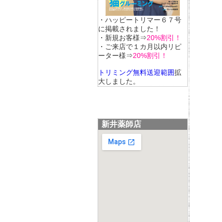
・ハッピートリマー６７号
に掲載されました！
・新規お客様⇒
20%割引！
・ご来店で１カ月以内リピ
ーター様⇒
20%割引！
トリミング無料送迎範囲
拡
大しました。
新井薬師店