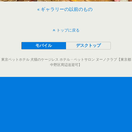
« ギャラリーの以前のもの
トップに戻る
モバイル
デスクトップ
東京ペットホテル 犬猫のケージレス ホテル・ペットサロン ヌーノクラブ【東京都
中野区周辺送迎可】