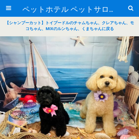
ペットホテル ペットサロン トリミングサロン 東京 ヌーノクラブのブログ
【シャンプーカット】トイプードルのチャムちゃん、クレアちゃん、モ
コちゃん、MIXのルンちゃん、くまちゃんに戻る