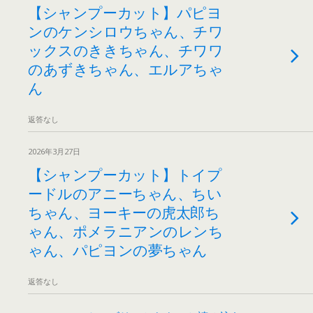
【シャンプーカット】パピヨ
ンのケンシロウちゃん、チワ
ックスのききちゃん、チワワ
のあずきちゃん、エルアちゃ
ん
返答なし
2026年3月27日
【シャンプーカット】トイプ
ードルのアニーちゃん、ちい
ちゃん、ヨーキーの虎太郎ち
ゃん、ポメラニアンのレンち
ゃん、パピヨンの夢ちゃん
返答なし