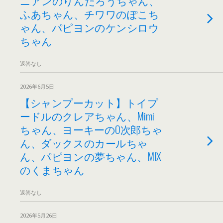
ニアンのりんたろうちゃん、
ふあちゃん、チワワのぽこち
ゃん、パピヨンのケンシロウ
ちゃん
返答なし
2026年6月5日
【シャンプーカット】トイプ
ードルのクレアちゃん、Mimi
ちゃん、ヨーキーのO次郎ちゃ
ん、ダックスのカールちゃ
ん、パピヨンの夢ちゃん、MIX
のくまちゃん
返答なし
2026年5月26日