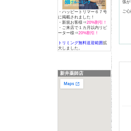
張が
ご心
・ハッピートリマー６７号
に掲載されました！
・新規お客様⇒
20%割引！
・ご来店で１カ月以内リピ
ーター様⇒
20%割引！
トリミング無料送迎範囲
拡
大しました。
新井薬師店