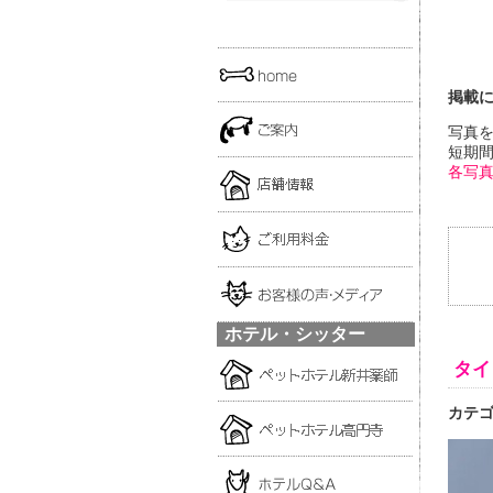
掲載
写真
短期
各写
ホテル・シッター
タイ
カテ