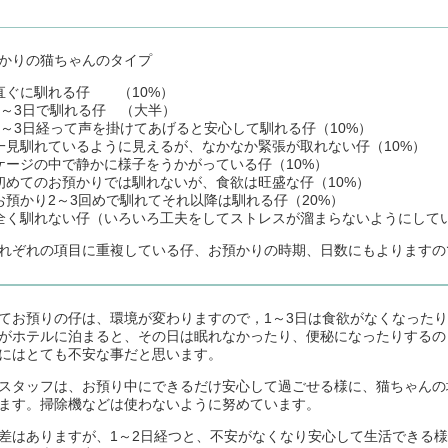
かりの猫ちゃんのタイプ
直ぐに馴れる仔 （10%）
2～3日で馴れる仔 （大半）
2～3日経って声を掛けてあげると安心して馴れる仔（10%）
一見馴れているように見えるが、なかなか緊張が取れない仔（10%）
ケージの中で静かに様子をうかがっている仔（10%）
初めてのお預かりでは馴れないが、食欲は旺盛な仔（10%）
お預かり2～3回めで馴れてそれ以降は馴れる仔（20%）
全く馴れない仔（いろいろ工夫をしてストレスが溜まらないようにしてい
ぞれの項目に重複している仔、お預かりの時期、日数にもよりますの
てお預りの仔は、環境が変わりますので，1～3日は食欲がなくなった
がホテルに泊まると、その日は眠れなかったり、便秘になったりするの
にはとても不安な事だと思います。
スタッフは、お預り中にできるだけ安心して過ごせる様に、猫ちゃんの
ます。掃除機などは使わないように努めています。
差はありますが、1～2日経つと、不安がなくなり安心して生活できる