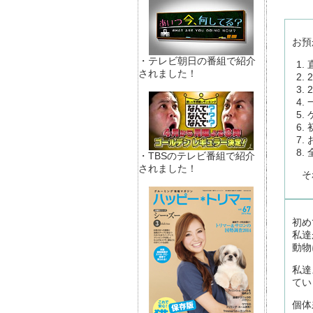
お預
・テレビ朝日の番組で紹介
されました！
・TBSのテレビ番組で紹介
されました！
それ
初め
私達
動物
私達
てい
個体