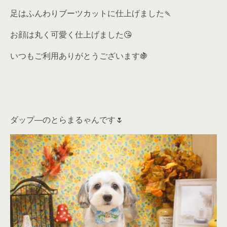
足はふんわりブーツカットに仕上げました🍡
お顔は丸く可愛く仕上げました😘
いつもご利用ありがとうございます🍇
ダップ―のとらまるゃんです🌷