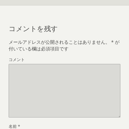
コメントを残す
メールアドレスが公開されることはありません。
*
が
付いている欄は必須項目です
コメント
名前
*