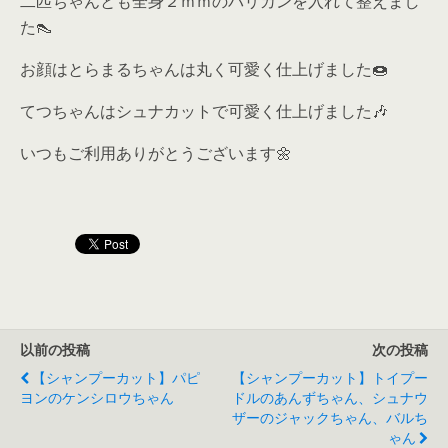
二匹ちゃんとも全身２ｍｍのバリカンを入れて整えまし
た👠
お顔はとらまるちゃんは丸く可愛く仕上げました🍩
てつちゃんはシュナカットで可愛く仕上げました🎶
いつもご利用ありがとうございます🌼
以前の投稿
次の投稿
【シャンプーカット】パピ
【シャンプーカット】トイプー
ヨンのケンシロウちゃん
ドルのあんずちゃん、シュナウ
ザーのジャックちゃん、バルち
ゃん