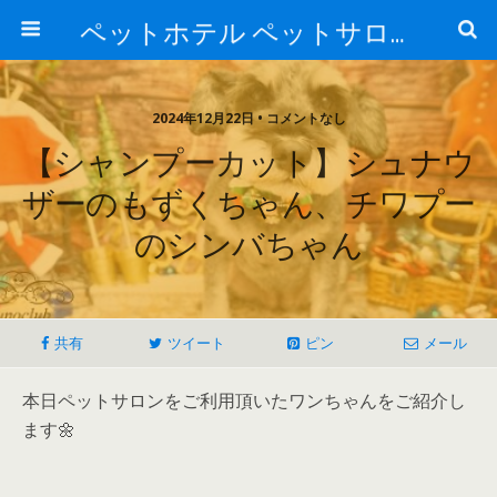
ペットホテル ペットサロン トリミングサロン 東京 ヌーノクラブのブログ
2024年12月22日 • コメントなし
【シャンプーカット】シュナウ
ザーのもずくちゃん、チワプー
のシンバちゃん
共有
ツイート
ピン
メール
本日ペットサロンをご利用頂いたワンちゃんをご紹介し
ます🌼